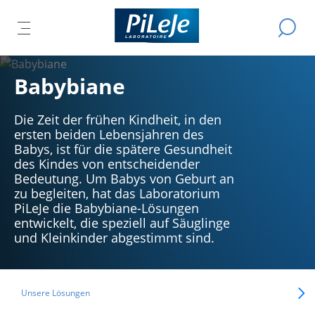
Alle
Eine
Produkte
DAS
D
Suche
TMENÜ
des
PTMENÜ
durchfü
HAUPTMENÜ
EN
S
Unternehmens
ESSEN
ÖFFNEN
Babybiane
PiLeJe
A
Die Zeit der frühen Kindheit, in den
ersten beiden Lebensjahren des
Babys, ist für die spätere Gesundheit
des Kindes von entscheidender
Bedeutung. Um Babys von Geburt an
zu begleiten, hat das Laboratorium
PiLeJe die Babybiane-Lösungen
entwickelt, die speziell auf Säuglinge
und Kleinkinder abgestimmt sind.
Unsere Lösungen