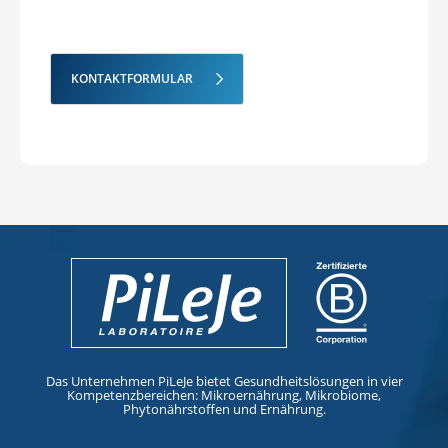
auf 10 Milliarden pro Kapsel
dosiert sind. Um Ihr auf
mikrobiotischen Stämmen
basierendes
KONTAKTFORMULAR
Nahrungsergänzungsmittel gut
auszuwählen, empfehlen wir
Ihnen, sich von Ihrem
Gesundheitsfachmann beraten zu
lassen.
Das Unternehmen PiLeJe bietet Gesundheitslösungen in vier
Kompetenzbereichen: Mikroernährung, Mikrobiome,
Phytonährstoffen und Ernährung.