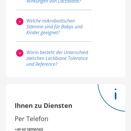
Wirkungen von Lactibiane?
Hauptmahlzeiten einnehmen. Das
Lactibiane stellt ein
dient dazu, die Verweildauer der
Produktsortiment von
mikrobiotischen Stämme im
Welche mikrobiotischen
individuellen Lösungen für die
Magen zu begrenzen.
Stämme sind für Babys und
Mikrobiome von Erwachsenen
Kinder geeignet?
und Kindern dar. Da jeder Stamm
Unter der Vielzahl von
seine spezifischen Eigenschaften
mikrobiotischen Stämmen
besitzt, sollten Sie einen
Worin besteht der Unterschied
können manche für das kindliche
Gesundheitsfachmann um Rat
zwischen Lactibiane Tolerance
Mikrobiom interessant sein. Das
fragen, um Sie bei der Wahl der
und Reference?
trifft insbesondere für Folgende
am besten geeigneten Lösung zu
Die in den beiden Produkten
zu: Bifidobacterium longum LA101
begleiten
enthaltenen mikrobiotischen
Lactobacillus helveticus LA102
Stämme sind unterschiedlich und
Lactococcus lactis LA103
auch die Dosierung ist nicht
Streptococcus thermophilus
identisch. Lactibiane Tolerance
LA104 Lactobacillus rhamnosus
Ihnen zu Diensten
enthält 5 Stämme, die auf 10
LA801 Lactobacillus acidophilus
Milliarden pro Beutel oder Kapsel
La201 Lactobacillus paracasei
Per Telefon
dosiert sind, während Lactibiane
LA802 Fragen Sie Ihren
Reference 4 Stämme enthält, die
+49 69 58996569
Gesundheitsfachmann um Rat.