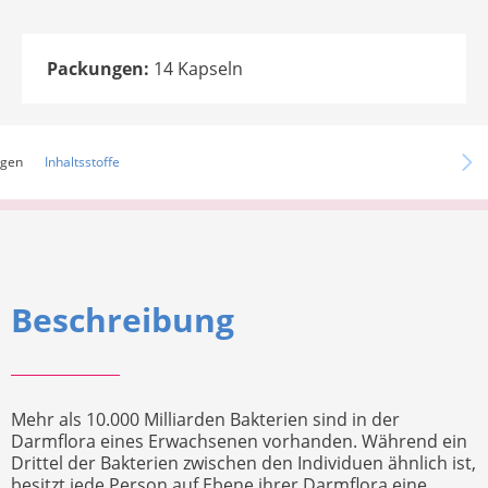
Packungen:
14 Kapseln
ngen
Inhaltsstoffe
Beschreibung
Mehr als 10.000 Milliarden Bakterien sind in der
Darmflora eines Erwachsenen vorhanden. Während ein
Drittel der Bakterien zwischen den Individuen ähnlich ist,
besitzt jede Person auf Ebene ihrer Darmflora eine