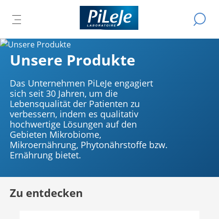
Alle
Eine
Produkte
DAS
D
Suche
TMENÜ
des
PTMENÜ
durchfü
HAUPTMENÜ
EN
S
Unternehmens
ESSEN
ÖFFNEN
Unsere Produkte
PiLeJe
A
Das Unternehmen PiLeJe engagiert
sich seit 30 Jahren, um die
Lebensqualität der Patienten zu
verbessern, indem es qualitativ
hochwertige Lösungen auf den
Gebieten Mikrobiome,
Mikroernährung, Phytonährstoffe bzw.
Ernährung bietet.
Zu entdecken