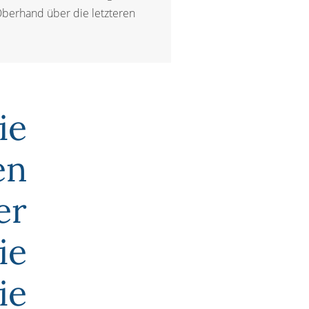
 Oberhand über die letzteren
ie
en
er
ie
ie