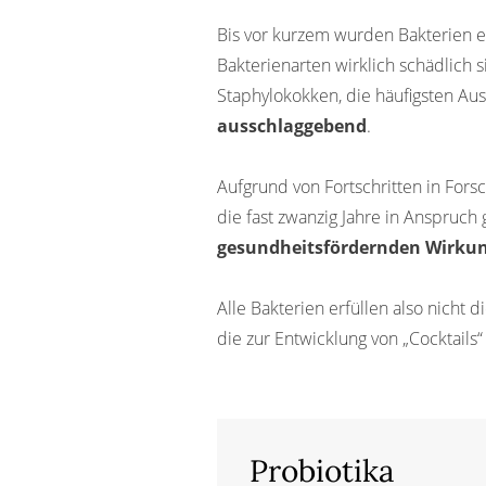
Auswahlkriterien der Probiot
Wie wird ein Probiotikum aus
Bis vor kurzem wurden Bakterien e
Was man sich merken sollte
Bakterienarten wirklich schädlich 
Quellenangaben
Staphylokokken, die häufigsten Au
Darüber hinaus
ausschlaggebend
.
Aufgrund von Fortschritten in For
die fast zwanzig Jahre in Anspru
gesundheitsfördernden Wirku
Alle Bakterien erfüllen also nicht 
die zur Entwicklung von „Cocktails“
Probiotika