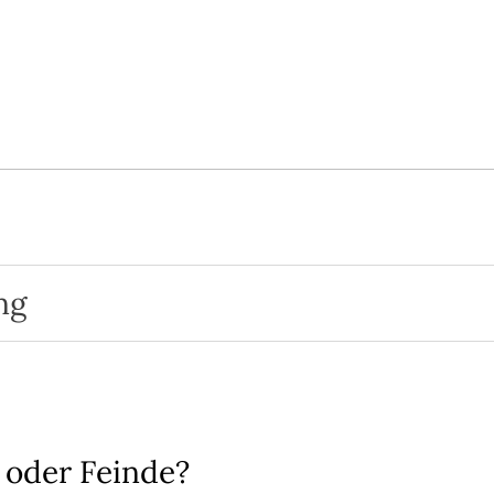
ng
nde?
biom verstanden?
iom und Gesundheit
e
 oder Feinde?
zifische Wirkungen