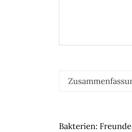
Zusammenfassu
Bakterien: Freunde oder Fei
Probiotika
Was wird unter Darm-Mikro
Zusammenhänge von Mikrob
Wissenschaftliche Nachweis
Bakterien: Freunde
Probiotische Stämme für spe