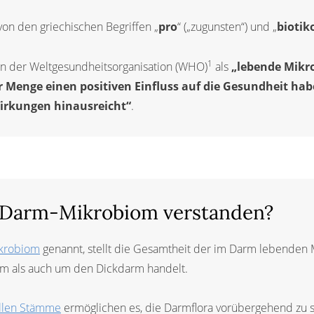
on den griechischen Begriffen „
pro
“ („zugunsten“) und „
biotik
1
on der Weltgesundheitsorganisation (WHO)
als
„lebende Mikro
r Menge einen positiven Einfluss auf die Gesundheit hab
irkungen hinausreicht“
.
 Darm-Mikrobiom verstanden?
ikrobiom
genannt, stellt die Gesamtheit der im Darm lebenden 
m als auch um den Dickdarm handelt.
llen Stämme
ermöglichen es, die Darmflora vorübergehend zu s