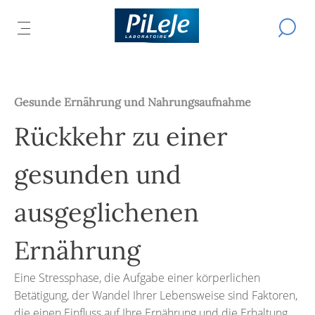
Alle
Eine
Produkte
DAS
D
Suche
TMENÜ
des
PTMENÜ
durchfü
HAUPTMENÜ
EN
S
Unternehmens
ESSEN
ÖFFNEN
PiLeJe
A
Gesunde Ernährung und Nahrungsaufnahme
Rückkehr zu einer
gesunden und
ausgeglichenen
Ernährung
Eine Stressphase, die Aufgabe einer körperlichen
Betätigung, der Wandel Ihrer Lebensweise sind Faktoren,
die einen Einfluss auf Ihre Ernährung und die Erhaltung