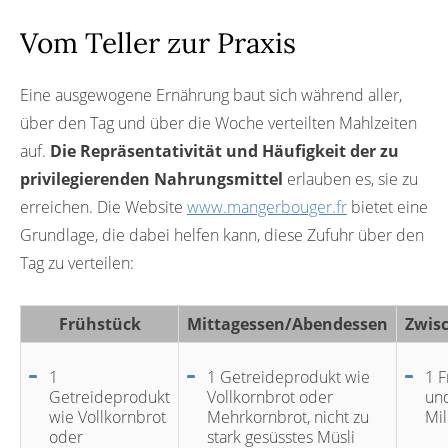
Vom Teller zur Praxis
Eine ausgewogene Ernährung baut sich während aller,
über den Tag und über die Woche verteilten Mahlzeiten
auf.
Die Repräsentativität und Häufigkeit der zu
privilegierenden Nahrungsmittel
erlauben es, sie zu
erreichen. Die Website
www.mangerbouger.fr
bietet eine
Grundlage, die dabei helfen kann, diese Zufuhr über den
Tag zu verteilen:
Frühstück
Mittagessen/Abendessen
Zwis
1
1 Getreideprodukt wie
1 F
Getreideprodukt
Vollkornbrot oder
un
wie Vollkornbrot
Mehrkornbrot, nicht zu
Mi
oder
stark gesüsstes Müsli