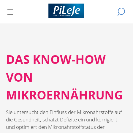
Alle
Eine
Produkte
DAS
D
Suche
TMENÜ
des
PTMENÜ
durchfü
HAUPTMENÜ
EN
S
Unternehmens
ESSEN
ÖFFNEN
PiLeJe
A
DAS KNOW-HOW
VON
MIKROERNÄHRUNG
Sie untersucht den Einfluss der Mikronährstoffe auf
die Gesundheit, schätzt Defizite ein und korrigiert
und optimiert den Mikronährstoffstatus der