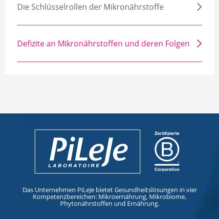
Die Schlüsselrollen der Mikronährstoffe
Defizite an Mikronährstoffen und deren Folgen
Das Unternehmen PiLeJe bietet Gesundheitslösungen in vier
Kompetenzbereichen: Mikroernährung, Mikrobiome,
Phytonährstoffen und Ernährung.