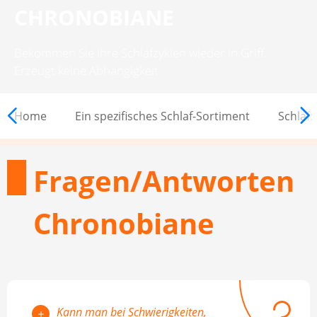
CHRONOBIANE
Bekommen Sie Ihre Schlafzyklen wieder in Griff.
Erzeugt keine Abhängigkeit
CHRONOBIANE
Home
Ein spezifisches Schlaf-Sortiment
Schlaf:
Fragen/Antworten
Chronobiane
Kann man bei Schwierigkeiten,