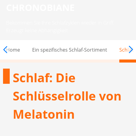
CHRONOBIANE
Bekommen Sie Ihre Schlafzyklen wieder in Griff.
Erzeugt keine Abhängigkeit
CHRONOBIANE
Home
Ein spezifisches Schlaf-Sortiment
Schlaf:
Schlaf: Die
Schlüsselrolle von
Melatonin