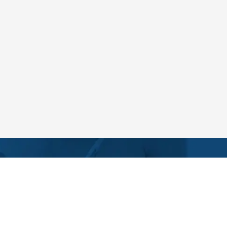
REN SIE UNS
mular