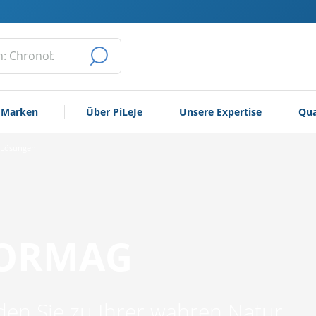
DIE
SUCHE
 Marken
Über PiLeJe
Unsere Expertise
Qua
ABSCHICKEN
e Lösungen
ORMAG
den Sie zu Ihrer wahren Natur