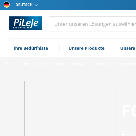
Ihre
Sprache
auswählen
Alle
Eine
Suche
Produkte
durchführen
des
Unternehmens
Ihre Bedürfnisse
Unsere Produkte
Unsere
PiLeJe
Home
Unsere Marken
Formag
Formag: Für alle Bedürfnisse angepasst
F
Fin