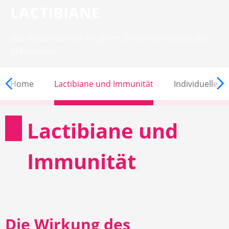
LACTIBIANE
Das Know-how von PiLeJe im Dienst der Vielfalt des
Mikrobioms
LACTIBIANE
Home
Lactibiane und Immunität
Individuelle 
Lactibiane und
Immunität
Die Wirkung des